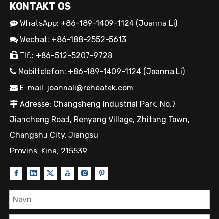
KONTAKT OS
WhatsApp: +86-189-1409-1124 (Joanna Li)

Wechat: +86-188-2552-5613

Tlf.: +86-512-5207-9728

Mobiltelefon: +86-189-1409-1124 (Joanna Li)

E-mail:
joannali@reheatek.com

Adresse: Changsheng Industrial Park, No.7

Jiancheng Road, Renyang Village, Zhitang Town,
Changshu City, Jiangsu
Provins, Kina, 215539