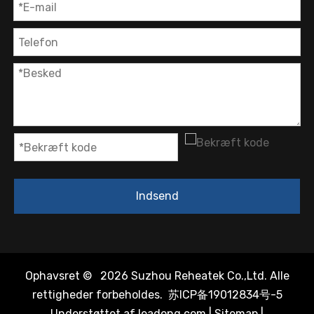
Indsend
Ophavsret ©
2026
Suzhou Reheatek Co.,Ltd. Alle
rettigheder forbeholdes.
苏ICP备19012834号-5
Understøttet af
leadong.com
|
Sitemap
|