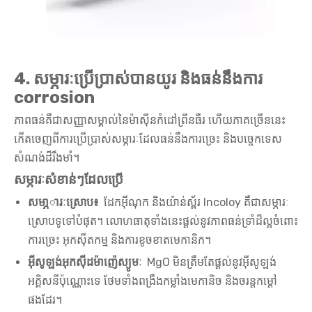
4. សម្ភារៈប្រើប្រាស់បានយូរ និងធន់នឹងការ
corrosion
ភាពធន់គឺជាសញ្ញាសម្គាល់នៃម៉ាស៊ីនកំដៅព្រីនធឺរ ហើយភាគច្រើននេះ
កើតចេញពីការប្រើប្រាស់សម្ភារៈដែលធន់នឹងការច្រេះ និងបច្ចេកទេស
សំណង់ដ៏រឹងមាំ។
សម្ភារៈសំខាន់ៗដែលប្រើ
សមា្ភារៈស្រោប៖
ដែកអ៊ីណុក និងយ៉ាន់ស្ព័រ Incoloy គឺជាសម្ភារៈ
ស្រោបទូទៅបំផុត។ លោហធាតុទាំងនេះផ្តល់នូវភាពធន់ទ្រាំដ៏ល្អចំពោះ
ការច្រេះ អុកស៊ីតកម្ម និងការខូចខាតមេកានិក។
អ៊ីសូឡង់អុកស៊ីដម៉ាញ៉េស្យូមៈ
MgO មិនត្រឹមតែផ្តល់នូវអ៊ីសូឡង់
អគ្គិសនីប៉ុណ្ណោះទេ ថែមទាំងពង្រឹងកម្លាំងមេកានិច និងចរន្តកម្ដៅ
ផងដែរ។