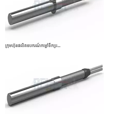
ក្រុមហ៊ុនផលិតឧបករណ៍កម្តៅទឹកប្រអប់ផ្ទាល់ខ្លួនសម្រាប់កម្មវិធីឧស្សាហកម្ម