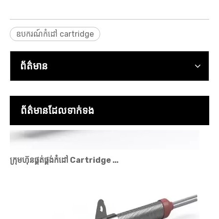
ក្រុមហ៊ុនផលិតឧបករណ៍កម្តៅទឹក: អ្វីដែលត្រូវរកមើលនៅក្នុងអ្នកផ្គត់ផ្គង់ដែលអាចទុកចិត្តបាន។
ឧបករណ៍កំដៅ cartridge
ព័ត៌មាន
ព័ត៌មានដែលទាក់ទង
ក្រុមហ៊ុនផ្គត់ផ្គង់កំដៅ Cartridge សម្រាប់ដំណោះស្រាយកំដៅដែលមានប្រសិទ្ធភាពខ្ពស់។