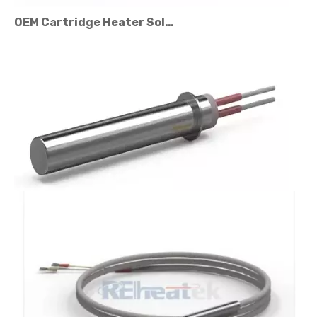
OEM Cartridge Heater Solutions សម្រាប់ឧបករណ៍ឧស្សាហកម្ម
កត្តា​តម្លៃ​ម៉ាស៊ីន​កម្តៅ​ប្រអប់​ព្រីន៖ តើ​អ្វី​ដែល​ប៉ះពាល់​ដល់​តម្លៃ?