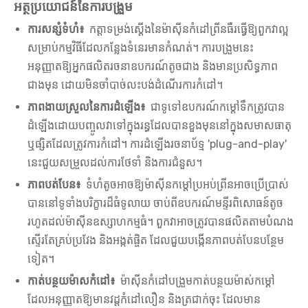
អត្ថប្រយោជន៍នៃការបង្រួម
ការសន្សំទំហំ៖
កត្តាទម្រង់ស្ដើងនៃម៉ាស៊ីនកំដៅព្រីនធឺរធ្វើឱ្យពួកវាល្អ
សម្រាប់កម្មវិធីដែលកន្លែងទំនេរមានកំណត់។ ការបង្រួមនេះ
អនុញ្ញាតឱ្យអ្នកផលិតរចនាឧបករណ៍តូចជាង និងមានប្រសិទ្ធភាព
ជាងមុន ដោយមិនចាំបាច់លះបង់ដំណើរការកំដៅ។
ភាពងាយស្រួលនៃការដំឡើង៖
ជាទូទៅឧបករណ៍កម្តៅទឹកត្រូវបាន
ដំឡើងដោយបញ្ចូលវាទៅក្នុងរន្ធដែលបានខួងមុននៅក្នុងសមាសធាតុ
ឬផ្សិតដែលត្រូវការកំដៅ។ ការដំឡើងរចនាប័ទ្ម 'plug-and-play'
នេះជួយសម្រួលដល់ការថែទាំ និងការជំនួស។
ភាពបត់បែន៖
ទំហំតូចអាចឱ្យម៉ាស៊ីនកម្តៅប្រអប់ព្រីនអាចប្រើប្រាស់
បាននៅទូទាំងបរិក្ខារដ៏ធំទូលាយ ចាប់ពីឧបករណ៍មន្ទីរពិសោធន៍តូច
រហូតដល់ម៉ាស៊ីនឧស្សាហកម្មធំ។ ពួកវាអាចត្រូវបានផលិតតាមបំណង
ស្ទើរតែគ្រប់ប្រវែង និងអង្កត់ផ្ចិត ដែលជួយបង្កើនភាពបត់បែនបន្ថែម
ទៀត។
កាត់បន្ថយម៉ាសកំដៅ៖
ម៉ាស៊ីនកំដៅបង្រួមកាត់បន្ថយម៉ាស់កម្ដៅ
ដែលអនុញ្ញាតឱ្យមានវដ្តកំដៅលឿន និងត្រជាក់ចុះ ដែលមាន