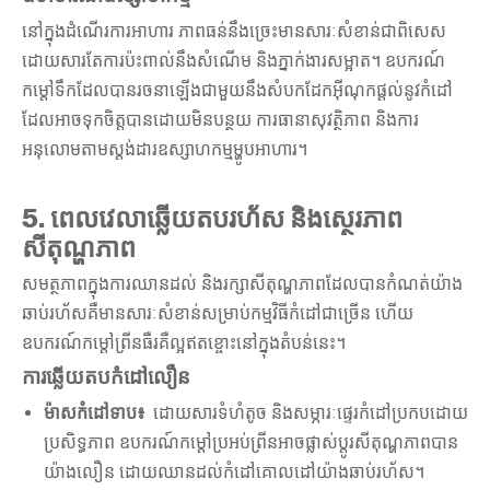
នៅក្នុងដំណើរការអាហារ ភាពធន់នឹងច្រេះមានសារៈសំខាន់ជាពិសេស
ដោយសារតែការប៉ះពាល់នឹងសំណើម និងភ្នាក់ងារសម្អាត។ ឧបករណ៍
កម្តៅទឹកដែលបានរចនាឡើងជាមួយនឹងសំបកដែកអ៊ីណុកផ្តល់នូវកំដៅ
ដែលអាចទុកចិត្តបានដោយមិនបន្ថយ ការធានាសុវត្ថិភាព និងការ
អនុលោមតាមស្តង់ដារឧស្សាហកម្មម្ហូបអាហារ។
5. ពេលវេលាឆ្លើយតបរហ័ស និងស្ថេរភាព
សីតុណ្ហភាព
សមត្ថភាពក្នុងការឈានដល់ និងរក្សាសីតុណ្ហភាពដែលបានកំណត់យ៉ាង
ឆាប់រហ័សគឺមានសារៈសំខាន់សម្រាប់កម្មវិធីកំដៅជាច្រើន ហើយ
ឧបករណ៍កម្តៅព្រីនធឺរគឺល្អឥតខ្ចោះនៅក្នុងតំបន់នេះ។
ការឆ្លើយតបកំដៅលឿន
ម៉ាសកំដៅទាប៖
ដោយសារទំហំតូច និងសម្ភារៈផ្ទេរកំដៅប្រកបដោយ
ប្រសិទ្ធភាព ឧបករណ៍កម្តៅប្រអប់ព្រីនអាចផ្លាស់ប្តូរសីតុណ្ហភាពបាន
យ៉ាងលឿន ដោយឈានដល់កំដៅគោលដៅយ៉ាងឆាប់រហ័ស។