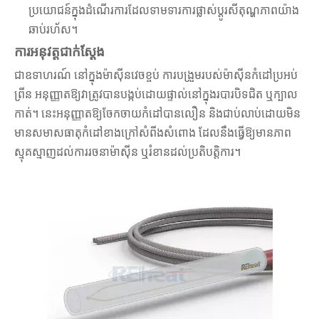
ប្រយោជន៍ក្នុងដំណើរការដែលទាមទារការផ្លាស់ប្តូរសីតុណ្ហភាពយ៉ាង
ឆាប់រហ័ស។
ការអនុវត្តជាក់ស្តែង
ជាឧទាហរណ៍ នៅក្នុងម៉ាស៊ីនវេចខ្ចប់ ការបង្រួមរបស់ម៉ាស៊ីនកំដៅប្រអប់
ព្រីន អនុញ្ញាតឱ្យវាត្រូវបានបង្កប់ដោយផ្ទាល់នៅក្នុងរបារបិទជិត ឬក្បាល
កាត់។ នេះអនុញ្ញាតឱ្យចែកចាយកំដៅបានលឿន និងជាប់លាប់ដោយមិន
មានសមាសធាតុកំដៅខាងក្រៅសំពីងសំពោង ដែលនឹងធ្វើឱ្យមានភាព
ស្មុគស្មាញដល់ការរចនាម៉ាស៊ីន ឬរំខានដល់ប្រតិបត្តិការ។