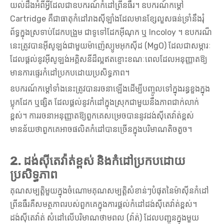
យល់ដឹងអំពីអ្វីដែលជាឧបករណ៍កំដៅព្រីនធឺរ។ ឧបករណ៍កម្តៅ
Cartridge គឺជាធាតុកំដៅរាងស៊ីឡាំងដែលមានខ្សែលួសធន់ទ្រាំនឹងរុំ
ព័ទ្ធក្នុងស្រទាប់ដែកបង្រួម ជាទូទៅដែកអ៊ីណុក ឬ Incoloy ។ ឧបករណ៏
នេះត្រូវបានអ៊ីសូឡង់ជាមួយម៉ាញ៉េស្យូមអុកស៊ីដ (MgO) ដែលជាសម្ភារៈ
ដែលផ្តល់នូវអ៊ីសូឡង់អគ្គិសនីដ៏ល្អឥតខ្ចោះខណៈពេលដែលអនុញ្ញាតឱ្យ
មានការផ្ទេរកំដៅប្រកបដោយប្រសិទ្ធភាព។
ឧបករណ៍កម្តៅទាំងនេះត្រូវបានរចនាឡើងដើម្បីបញ្ចូលទៅក្នុងរន្ធខួងក្នុង
ប្លុកដែក ឬផ្សិត ដែលផ្តល់នូវកំដៅក្នុងស្រុកជាមួយនឹងភាពជាក់លាក់
ខ្ពស់។ ការរចនាអនុញ្ញាតឱ្យពួកគេសម្រេចបាននូវដង់ស៊ីតេវ៉ាត់ខ្ពស់
មានន័យថាពួកគេអាចផលិតកំដៅបានច្រើនក្នុងបរិមាណតិចតួច។
2. ដង់ស៊ីតេវ៉ាត់ខ្ពស់ និងកំដៅប្រកបដោយ
ប្រសិទ្ធភាព
គុណសម្បត្តិមួយក្នុងចំណោមគុណសម្បត្តិសំខាន់ៗបំផុតនៃម៉ាស៊ីនកំដៅ
ព្រីនធឺរគឺសមត្ថភាពរបស់ពួកគេក្នុងការផ្តល់កំដៅដង់ស៊ីតេវ៉ាត់ខ្ពស់។
ដង់ស៊ីតេវ៉ាត់ សំដៅលើបរិមាណថាមពល (វ៉ាត់) ដែលបញ្ជូនក្នុងមួយ