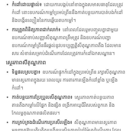
កំដៅដោយផ្ទាល់៖
ដោយការបង្កប់នៅខាងក្នុងសមាសធាតុដែលត្រូវ
កំដៅ នោះឧបករណ៍កម្តៅប្រអប់ព្រីននឹងកាត់បន្ថយការបាត់បង់កំដៅ
និងបង្កើនល្បឿននៃការឆ្លើយតបកម្ដៅ។
ការត្រួតពិនិត្យភាពជាក់លាក់៖
នៅពេលដែលរួមបញ្ចូលគ្នាជាមួយ
ឧបករណ៍ចាប់សញ្ញាសីតុណ្ហភាពត្រឹមត្រូវ និងឧបករណ៍បញ្ជា
ឧបករណ៍កម្តៅព្រីនធឺរផ្តល់នូវបទប្បញ្ញត្តិសីតុណ្ហភាពតឹង ដែលមាន
សារៈសំខាន់សម្រាប់ដំណើរការដែលត្រូវការកំដៅឯកសណ្ឋាន។
ស្ថេរភាពសីតុណ្ហភាព
ទិន្នផលស្របគ្នា៖
ឧបករណ៍ផ្ទុកកំដៅក្នុងប្រអប់ព្រីន រក្សាសីតុណ្ហភាព
មានស្ថេរភាពក្នុងរយៈពេលយូរ ការពារការឡើងកំដៅខ្លាំង ឬឡើង
កំដៅ។
កាត់បន្ថយការប្រែប្រួលសីតុណ្ហភាព៖
ស្ថេរភាពកាត់បន្ថយភាព
តានតឹងកម្ដៅលើផ្នែក និងផ្សិត ពង្រីកអាយុជីវិតរបស់ពួកគេ និង
កែលម្អគុណភាពផលិតផល។
ការគ្រប់គ្រងដំណើរការប្រសើរឡើង៖
សីតុណ្ហភាពមានស្ថេរភាព
អនុញ្ញាតឱ្យប្រតិបត្តិករបង្កើនប្រសិទ្ធភាពប៉ារ៉ាម៉ែត្រដំណើរការ ដែល