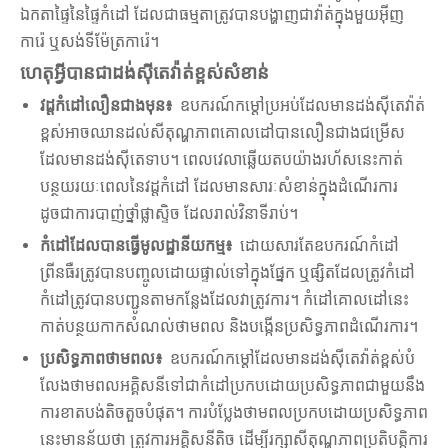
ឯកតាផ្ទៃនៃផ្ទៃកំដៅ ដែលជាធម្មតាត្រូវបានបង្ហាញជាវ៉ាត់ក្នុងមួយអ៊ីញ
ការ៉េ ឬសង់ទីម៉ែត្រការ៉េ។
ហេតុអ្វីបានជាដង់ស៊ីតេវ៉ាត់ខ្ពស់សំខាន់
វដ្តកំដៅលឿនជាងមុន៖
ឧបករណ៍កម្តៅប្រអប់ដែលមានដង់ស៊ីតេវ៉ាត់
ខ្ពស់អាចឈានដល់សីតុណ្ហភាពគោលដៅបានលឿនជាងជម្រើស
ដែលមានដង់ស៊ីតេទាប។ ពេលវេលាឆ្លើយតបយ៉ាងរហ័សនេះកាត់
បន្ថយរយៈពេលនៃវដ្តកំដៅ ដែលមានសារៈសំខាន់ក្នុងដំណើរការ
ដូចជាការបាញ់ថ្នាំផ្លាស្ទិច ដែលរាល់វិនាទីរាប់។
កំដៅដែលបានធ្វើមូលដ្ឋានីយកម្ម៖
ដោយសារតែឧបករណ៍កំដៅ
ព្រីនធឺរត្រូវបានបញ្ចូលដោយផ្ទាល់ទៅក្នុងផ្នែក ឬផ្សិតដែលត្រូវកំដៅ
កំដៅត្រូវបានបញ្ជូនតាមកន្លែងដែលវាត្រូវការ។ កំដៅគោលដៅនេះ
កាត់បន្ថយកាកសំណល់ថាមពល និងបង្កើនប្រសិទ្ធភាពដំណើរការ។
ប្រសិទ្ធភាពថាមពល៖
ឧបករណ៍កម្តៅដែលមានដង់ស៊ីតេវ៉ាត់ខ្ពស់បំ
លែងថាមពលអគ្គិសនីទៅជាកំដៅប្រកបដោយប្រសិទ្ធភាពជាមួយនឹង
ការខាតបង់តិចតួចបំផុត។ ការបំប្លែងថាមពលប្រកបដោយប្រសិទ្ធភាព
នេះមានន័យថា ត្រូវការអគ្គិសនីតិច ដើម្បីរក្សាសីតុណ្ហភាពប្រតិបត្តិការ