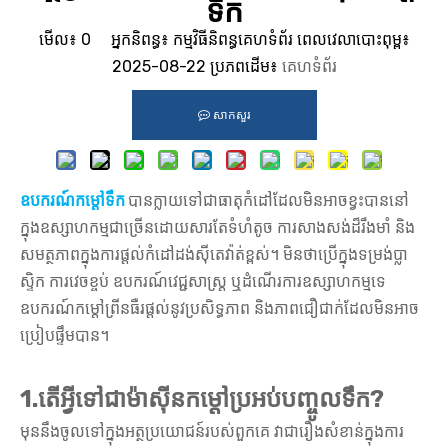
ទឹក
មើល៖
0
អ្នកនិពន្ធ៖ កម្មវិធីនិពន្ធគេហទំព័រ ពេលវេលាបោះពុម្ព៖
2025-08-22 ប្រភពដើម៖
គេហទំព័រ
សាកសួរ
ឧបករណ៍កម្តៅទឹក
បានក្លាយទៅជាធាតុកំដៅដែលមិនអាចខ្វះបាននៅ
ក្នុងឧស្សាហកម្មជាច្រើនដោយសារតែទំហំតូច ការសាងសង់ដ៏រឹងមាំ និង
សមត្ថភាពក្នុងការផ្តល់កំដៅដង់ស៊ីតេវ៉ាត់ខ្ពស់។ មិនថាប្រើក្នុងទម្រង់ប្លា
ស្ទិក ការវេចខ្ចប់ ឧបករណ៍វេជ្ជសាស្ត្រ ឬដំណើរការឧស្សាហកម្មទេ
ឧបករណ៍កម្តៅព្រីនធឺរផ្តល់នូវប្រសិទ្ធភាព និងភាពជឿជាក់ដែលមិនអាច
ប្រៀបផ្ទឹមបាន។
1.
តើ​អ្វី​ទៅ​ជា​ម៉ាស៊ីន​កម្តៅ​ប្រអប់​បញ្ចូល​ទឹក?
មុននឹងចូលទៅក្នុងអត្ថប្រយោជន៍របស់ពួកគេ វាជារឿងសំខាន់ក្នុងការ