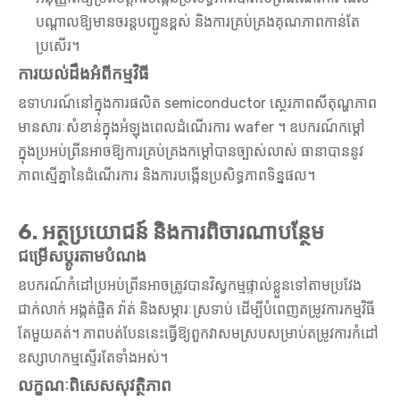
បណ្តាលឱ្យមានចរន្តបញ្ជូនខ្ពស់ និងការគ្រប់គ្រងគុណភាពកាន់តែ
ប្រសើរ។
ការយល់ដឹងអំពីកម្មវិធី
ឧទាហរណ៍នៅក្នុងការផលិត semiconductor ស្ថេរភាពសីតុណ្ហភាព
មានសារៈសំខាន់ក្នុងអំឡុងពេលដំណើរការ wafer ។ ឧបករណ៍កម្តៅ
ក្នុងប្រអប់ព្រីនអាចឱ្យការគ្រប់គ្រងកម្ដៅបានច្បាស់លាស់ ធានាបាននូវ
ភាពស្មើគ្នានៃដំណើរការ និងការបង្កើនប្រសិទ្ធភាពទិន្នផល។
6. អត្ថប្រយោជន៍ និងការពិចារណាបន្ថែម
ជម្រើសប្ដូរតាមបំណង
ឧបករណ៍កំដៅប្រអប់ព្រីនអាចត្រូវបានវិស្វកម្មផ្ទាល់ខ្លួនទៅតាមប្រវែង
ជាក់លាក់ អង្កត់ផ្ចិត វ៉ាត់ និងសម្ភារៈស្រទាប់ ដើម្បីបំពេញតម្រូវការកម្មវិធី
តែមួយគត់។ ភាពបត់បែននេះធ្វើឱ្យពួកវាសមស្របសម្រាប់តម្រូវការកំដៅ
ឧស្សាហកម្មស្ទើរតែទាំងអស់។
លក្ខណៈពិសេសសុវត្ថិភាព