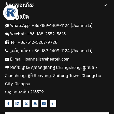
តំណភ្ជាប់រហ័ស
ទាក់ទង​យើង
WhatsApp: +86-189-1409-1124 (Joanna Li)

Wechat: +86-188-2552-5613

Tel: +86-512-5207-9728

OEM Cartridge Heater Solutions សម្រាប់ឧបករណ៍ឧស្សាហកម្ម
ទូរស័ព្ទចល័ត៖ +86-189-1409-1124 (Joanna Li)

E-mail:
joannali@reheatek.com

អាស័យដ្ឋាន៖ សួនឧស្សាហកម្ម Changsheng, ផ្លូវលេខ 7

Jiancheng, ភូមិ Renyang, Zhitang Town, Changshu
City, Jiangsu
ខេត្ត ប្រទេសចិន 215539