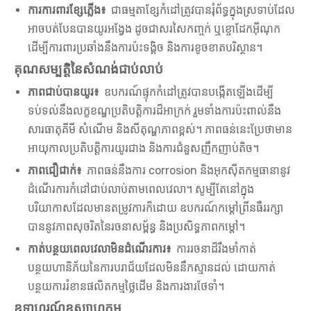
ការការពារខ្សែភ្លើង៖
ជាធម្មតាខ្សែកំដៅត្រូវបានរុំព័ទ្ធក្នុងស្រទាប់ដែល
អាចបត់បែនបានយូរអង្វែង ដូចជាសរសៃកញ្ចក់ ឬខ្ចោដែកអ៊ីណុក
ដើម្បីការពារប្រឆាំងនឹងការប៉ះទង្គិច និងការខូចខាតបរិស្ថាន។
គុណសម្បត្តិនៃសំណង់ជាប់លាប់
ភាពជាប់បានយូរ៖
ឧបករណ៍ផ្ទុកកំដៅត្រូវបានបង្កើតឡើងដើម្បី
ទប់ទល់នឹងលក្ខខណ្ឌប្រតិបត្តិការដ៏អាក្រក់ រួមទាំងការប៉ះពាល់នឹង
សារធាតុគីមី សំណើម និងសីតុណ្ហភាពខ្ពស់។ ភាពធន់នេះប្រែថាមាន
អាយុកាលប្រតិបត្តិការយូរជាង និងការជំនួសញឹកញាប់តិច។
ភាពជឿជាក់៖
ភាពធន់នឹងការ corrosion និងអុកស៊ីតកម្មធានានូវ
ដំណើរការកំដៅជាប់លាប់តាមពេលវេលា។ សូម្បីតែនៅក្នុង
បរិយាកាសដែលមានតម្រូវការក៏ដោយ ឧបករណ៍កម្តៅព្រីនធឺររក្សា
បាននូវភាពសុចរិតនៃរចនាសម្ព័ន្ធ និងប្រសិទ្ធភាពកម្ដៅ។
កាត់បន្ថយពេលវេលាមិនដំណើរការ៖
ការរចនាដ៏រឹងមាំកាត់
បន្ថយហានិភ័យនៃការបរាជ័យដែលមិននឹកស្មានដល់ ដោយកាត់
បន្ថយការរំខានផលិតកម្មថ្លៃដើម និងការងារថែទាំ។
ឧទាហរណ៍ឧស្សាហកម្ម