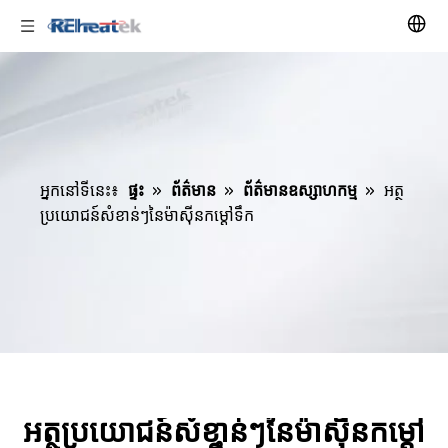
អ្នកនៅទីនេះ៖
ផ្ទះ
»
ព័ត៌មាន
»
ព័ត៌មានឧស្សាហកម្ម
»
អត្ថ
ប្រយោជន៍សំខាន់ៗនៃម៉ាស៊ីនកម្តៅទឹក
អត្ថប្រយោជន៍សំខាន់ៗនៃម៉ាស៊ីនកម្តៅ