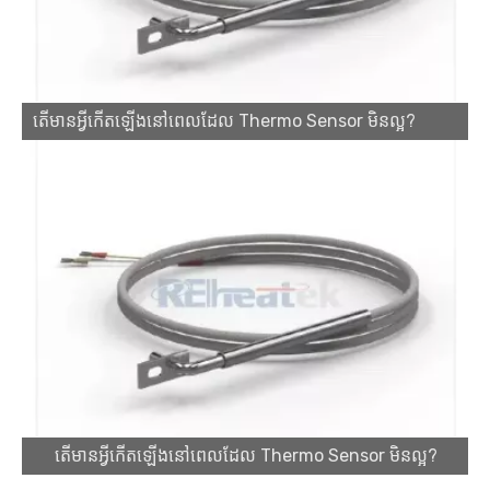
តើមានអ្វីកើតឡើងនៅពេលដែល Thermo Sensor មិនល្អ?
ក្រុមហ៊ុនផលិតឧបករណ៍កម្តៅទឹក: អ្វីដែលត្រូវរកមើលនៅក្នុងអ្នកផ្គត់ផ្គង់ដែលអាចទុកចិត្តបាន។
តើមានអ្វីកើតឡើងនៅពេលដែល Thermo Sensor មិនល្អ?