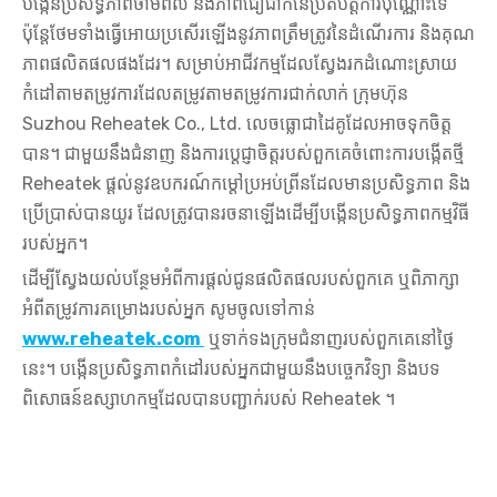
បង្កើនប្រសិទ្ធភាពថាមពល និងភាពជឿជាក់នៃប្រតិបត្តិការប៉ុណ្ណោះទេ
ប៉ុន្តែថែមទាំងធ្វើអោយប្រសើរឡើងនូវភាពត្រឹមត្រូវនៃដំណើរការ និងគុណ
ភាពផលិតផលផងដែរ។ សម្រាប់អាជីវកម្មដែលស្វែងរកដំណោះស្រាយ
កំដៅតាមតម្រូវការដែលតម្រូវតាមតម្រូវការជាក់លាក់ ក្រុមហ៊ុន
Suzhou Reheatek Co., Ltd. លេចធ្លោជាដៃគូដែលអាចទុកចិត្ត
បាន។ ជាមួយនឹងជំនាញ និងការប្តេជ្ញាចិត្តរបស់ពួកគេចំពោះការបង្កើតថ្មី
Reheatek ផ្តល់នូវឧបករណ៍កម្តៅប្រអប់ព្រីនដែលមានប្រសិទ្ធភាព និង
ប្រើប្រាស់បានយូរ ដែលត្រូវបានរចនាឡើងដើម្បីបង្កើនប្រសិទ្ធភាពកម្មវិធី
របស់អ្នក។
ដើម្បីស្វែងយល់បន្ថែមអំពីការផ្តល់ជូនផលិតផលរបស់ពួកគេ ឬពិភាក្សា
អំពីតម្រូវការគម្រោងរបស់អ្នក សូមចូលទៅកាន់
www.reheatek.com
ឬទាក់ទងក្រុមជំនាញរបស់ពួកគេនៅថ្ងៃ
នេះ។ បង្កើនប្រសិទ្ធភាពកំដៅរបស់អ្នកជាមួយនឹងបច្ចេកវិទ្យា និងបទ
ពិសោធន៍ឧស្សាហកម្មដែលបានបញ្ជាក់របស់ Reheatek ។