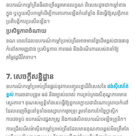
ឧបករណ៍កម្តៅព្រីនធឺរជាច្រើនរួមមានលក្ខណៈពិសេសដូចជាកម្តៅខាង
ក្នុង ឬហ្វុយស៊ីបកម្ដៅដើម្បីការពារការឡើងកំដៅខ្លាំង និងធ្វើឱ្យសុវត្ថិភាព
ប្រតិបត្តិការប្រសើរឡើង។
ប្រសិទ្ធភាពចំណាយ
ខណៈពេលដែលឧបករណ៍កម្តៅប្រអប់ព្រីនអាចមានថ្លៃដើមខ្ពស់ជាងធាតុ
កំដៅសាមញ្ញជាង ប្រសិទ្ធភាព ភាពធន់ និងដំណើរការរបស់វានាំឱ្យ
តម្លៃវដ្តជីវិតទាប។
7. សេចក្តីសន្និដ្ឋាន
ឧបករណ៍កម្តៅប្រអប់ព្រីនផ្តល់នូវការបញ្ចូលគ្នាដ៏ពិសេសនៃ
ដង់ស៊ីតេវ៉ាត់
ខ្ពស់
ការរចនាបង្រួម ធន់ និងច្បាស់លាស់ ការគ្រប់គ្រងសីតុណ្ហភាពមាន
ស្ថេរភាព។ គុណសម្បត្តិទាំងនេះធ្វើឱ្យពួកគេក្លាយជាដំណោះស្រាយកំដៅ
ដែលពេញចិត្តនៅទូទាំងឧស្សាហកម្មចម្រុះ រួមទាំងការកែច្នៃប្លាស្ទិក
ការវេចខ្ចប់ ឧបករណ៍វេជ្ជសាស្ត្រ និងការផលិតឧបករណ៍អេឡិចត្រូនិក។
ការជ្រើសរើសម៉ាស៊ីនកម្តៅប្រអប់ព្រីនដែលមានគុណភាពខ្ពស់មិនត្រឹមតែ