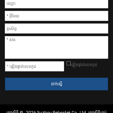
ដាក់ស្នើ
រក្សាសិទ្ធិ ©
2026
Suzhou Reheatek Co., Ltd. រក្សាសិទ្ធិគ្រប់