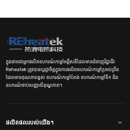
ក្រុមហ៊ុនផ្គត់ផ្គង់កំដៅ Cartridge សម្រាប់ដំណោះស្រាយកំដៅដែលមានប្រសិទ្ធភាពខ្ពស់។
ក្នុងនាមជាអ្នកផលិតឧបករណ៍កម្តៅអគ្គីសនីដែលមានជំនាញវិជ្ជាជីវៈ
Reheatek ត្រូវបានប្តេជ្ញាចិត្តក្នុងការផលិតឧបករណ៍កម្តៅប្រអប់ព្រីន
ដែលមានគុណភាពខ្ពស់ ឧបករណ៍កម្តៅបំពង់ ឧបករណ៍កម្តៅទឹក និង
ឧបករណ៍ចាប់សញ្ញាសីតុណ្ហភាព។
ក្រុមហ៊ុនផលិតឧបករណ៍កម្តៅទឹកប្រអប់ផ្ទាល់ខ្លួនសម្រាប់កម្មវិធីឧស្សាហកម្ម
ផលិតផលរបស់យើង។