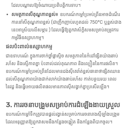
ដែលបណ្តាលឱ្យចំណាយប្រតិបត្តិការទាប។
សមត្ថភាពសីតុណ្ហភាពខ្ពស់៖
ឧបករណ៍កម្តៅប្រអប់ព្រីនអាចដំណើរ
ការនៅសីតុណ្ហភាពខ្ពស់ (ជាញឹកញាប់រហូតដល់ 750°C ឬខ្ពស់ជាង
នេះអាស្រ័យលើសម្ភារៈ) ដែលធ្វើឱ្យពួកវាស័ក្តិសមសម្រាប់តម្រូវការ
កម្មវិធីឧស្សាហកម្ម។
ផលប៉ះពាល់ឧស្សាហកម្ម
ជាឧទាហរណ៍ ក្នុងការចាក់ថ្នាំផ្លាស្ទិច សមត្ថភាពនៃកំដៅផ្សិតយ៉ាងឆាប់
រហ័ស និងស្មើភាពគ្នា ប៉ះពាល់ដល់គុណភាព និងល្បឿននៃការផលិត។
ឧបករណ៍កម្តៅប្រអប់ព្រីនដែលមានដង់ស៊ីតេវ៉ាត់ខ្ពស់ធានាថាផ្សិតឈាន
ដល់សីតុណ្ហភាពយ៉ាងជាក់លាក់យ៉ាងឆាប់រហ័ស កាត់បន្ថយរយៈពេល
នៃវដ្ត និងធ្វើអោយផលិតផលមានភាពស៊ីសង្វាក់គ្នាប្រសើរឡើង។
3. ការរចនាបង្រួមសម្រាប់ការដំឡើងងាយស្រួល
ឧបករណ៍កម្តៅទឹកត្រូវបានផ្តល់រង្វាន់សម្រាប់ការរចនារាងស៊ីឡាំងបង្រួម
ដែលអនុញ្ញាតឱ្យពួកវាសមនឹងកន្លែងចង្អៀត និងកន្លែងពិបាកចូល។