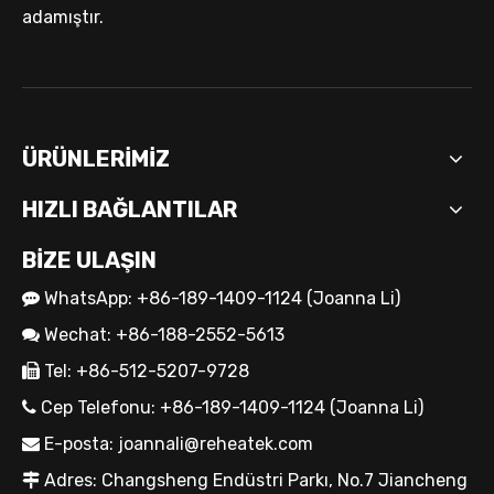
adamıştır.
ÜRÜNLERİMİZ
Endüstriyel Ekipmanlar için OEM Kartuş Isıtıcı Çözümleri
HIZLI BAĞLANTILAR
BİZE ULAŞIN
WhatsApp: +86-189-1409-1124 (Joanna Li)

Wechat: +86-188-2552-5613

Tel: +86-512-5207-9728

Cep Telefonu: +86-189-1409-1124 (Joanna Li)

E-posta:
joannali@reheatek.com

Adres: Changsheng Endüstri Parkı, No.7 Jiancheng
