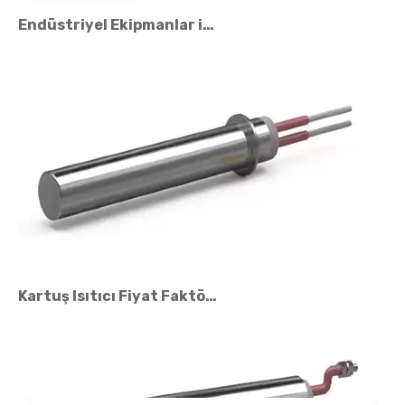
Endüstriyel Ekipmanlar için OEM Kartuş Isıtıcı Çözümleri
Kartuş Isıtıcı Fiyat Faktörleri: Maliyeti Ne Etkiler?