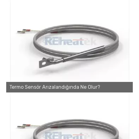
Kartuş Isıtıcı Üreticisi: Güvenilir Bir Tedarikçide Nelere Bakılmalı?
Termo Sensör Arızalandığında Ne Olur?