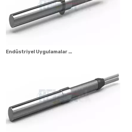
Endüstriyel Uygulamalar için Özel Kartuş Isıtıcı Üreticisi