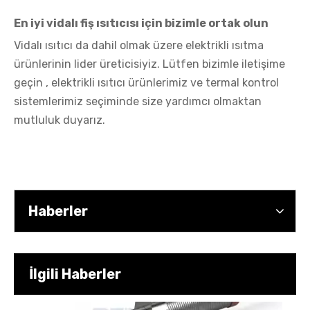
Kartuş Isıtıcı Üreticisi: Güvenilir Bir Tedarikçide Nelere Bakılmalı?
En iyi vidalı fiş ısıtıcısı için bizimle ortak olun
Vidalı ısıtıcı da dahil olmak üzere elektrikli ısıtma
ürünlerinin lider üreticisiyiz. Lütfen
bizimle iletişime
geçin
, elektrikli ısıtıcı ürünlerimiz ve termal kontrol
sistemlerimiz seçiminde size yardımcı olmaktan
mutluluk duyarız.
Haberler
Yüksek Performanslı Isıtma Çözümleri için Kartuş Isıtıcı Tedarikçisi
İlgili Haberler