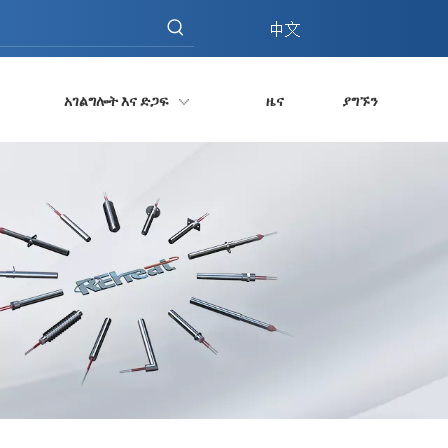
中文
አገልግሎት እና ድጋፍ
ዜና
ያግኙን