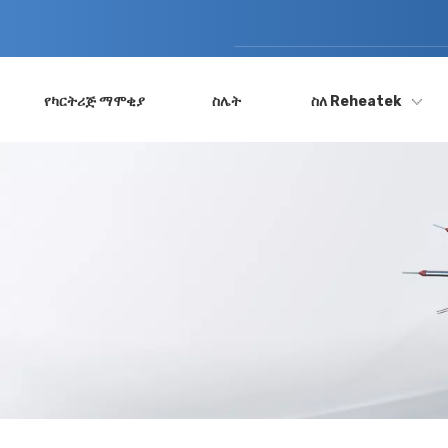
የካርትሪጅ ማሞቂያ
ስሌት
ስለ Reheatek