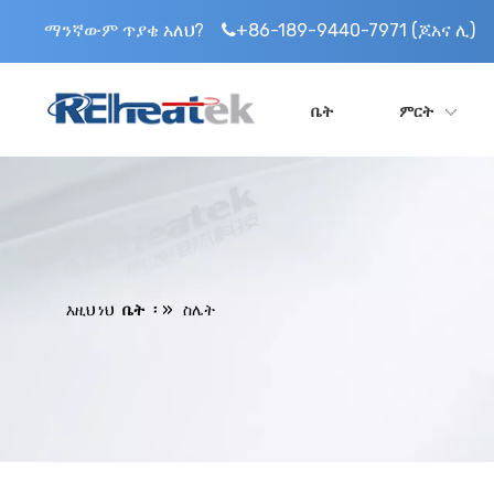
ማንኛውም ጥያቄ አለህ?
+86-189-9440-7971 (ጆአና ሊ)

ቤት
ምርት
፡ »
እዚህ ነህ
ቤት
ስሌት