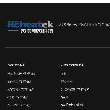
የአየር መ
ዋጋ በ 1 
የተሰላ ክል
እንደ ባለሙያ የኤሌክትሪክ ማሞቂያ
የመቋቋ
በዝቅተኛ
የሶስት ደ
የእኛ ምርቶች
ፈጣን ማገናኛዎች
የአየር ሙቀ
ውሃ (በረዶ
የካርትሪጅ ማሞቂያ
ቤት
የሙቀት መ
በረዶ → ው
ቱቡላር ማሞቂያ
ምርቶች
የአንድ የ
ለውሃ → እ
የሙቀት
አስማጭ ማሞቂያ
የካርትሪጅ ማሞቂያ
በዝቅተኛ
ባንድ ማሞቂያ
ስሌት
ቀላል ስሌ
ስትሪፕ ማሞቂያ
ስለ Reheatek
የተሰላ ክል