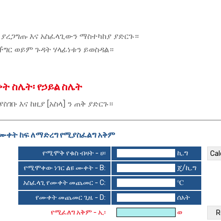
ን ያረጋግጡ እና አስፈላጊውን ማስተካከያ ያድርጉ።
ር ወይም ጉዳት ሃላፊነቱን ይወስዳል።
ት ስሌት፡ የኃይል ስሌት
ስገቡ እና ከዚያ [አስላ] ን ጠቅ ያድርጉ።
ሙቀት ከፍ ለማድረግ የሚያስፈልግ አቅም
የሚሞቅ የቁስ ብዛት - ሀ፡
ኪ.ግ
የሚሞቀው ነገር ልዩ ሙቀት - B:
ጄ/ኪ.ግ
አስፈላጊ የሙቀት መጨመር - C:
℃
የሙቀት መጨመር ጊዜ - D:
ሰአት
የሚፈለግ አቅም - ኢ፡
ወ