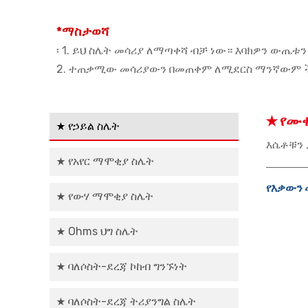
*ማስታወሻ
፡ 1. ይህ ስሌት መሳሪያ ለማጣቀሻ ብቻ ነው። እባክዎን ውጤቱ
2. ተጠቃሚው መሳሪያውን በመጠቀም ለሚደርስ ማንኛውም ችግ
★ የሙቀ
★ የኃይል ስሌት
እሴቶቹን ያ
★ የአየር ማሞቂያ ስሌት
የእቃውን 
★ የውሃ ማሞቂያ ስሌት
★ Ohms ህግ ስሌት
★ ባለሶስት-ደረጃ ኮከብ ግንኙነት
★ ባለሶስት-ደረጃ ትሪያንግል ስሌት