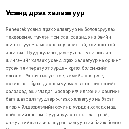
Усанд дүрэх халаагуур
Reheatek усанд дүрэх халаагуур нь боловсруулах
төхөөрөмж, түүнчлэн том сав, саванд янз бүрийн
шингэн уусмалыг халаах үр ашигтай, хэмнэлттэй
арга юм. Шууд дулаан дамжуулалтыг ашиглан
шингэнийг халаах усанд дүрэх халаагуур нь орчинг
хүссэн температурт хурдан хүргэх боломжийг
олгодог. Эдгээр нь ус, тос, химийн процесс,
цахилгаан бүрэх, давсны уусмал зэрэг шингэнийг
халаахад ашигладаг. Засвар үйлчилгээний хамгийн
бага шаардлагуудаар живэх халаагуур нь бараг
ямар ч үйлдвэрлэлийн орчинд хурдан халаах маш
сайн шийдэл юм. Суурилуулалт нь фланцтай,
хажуу тийшээ эсвэл шураг залгууртай байж болно.