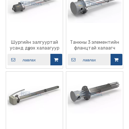
Шургийн залгууртай
Танкны 3 элементийн
усанд дүрэх халаагуур
фланцтай халаагч
лавлах
лавлах