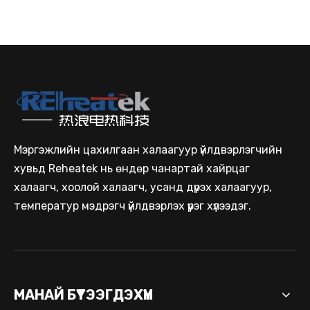
Мэргэжлийн цахилгаан халаагуур үйлдвэрлэгчийн
хувьд Reheatek нь өндөр чанартай хайрцаг
халаагч, хоолой халаагч, усанд дүрэх халаагуур,
температур мэдрэгч үйлдвэрлэх үүрэг хүлээдэг.
МАНАЙ БҮТЭЭГДЭХҮҮН