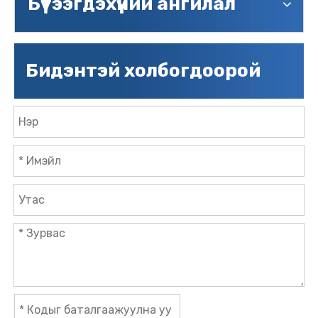
Бүтээгдэхүүний ангилал
Бидэнтэй холбогдоорой