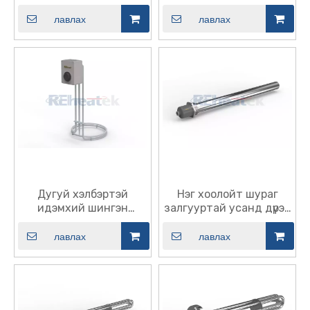
халаагч
лавлах
лавлах
Дугуй хэлбэртэй
Нэг хоолойт шураг
идэмхий шингэн
залгууртай усанд дүрэх
халаагч
халаагуур
лавлах
лавлах