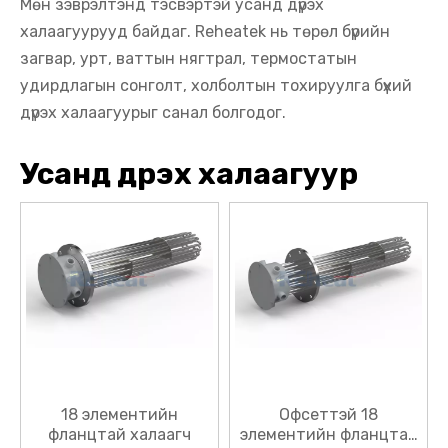
Мөн зэврэлтэнд тэсвэртэй усанд дүрэх
халаагуурууд байдаг. Reheatek нь төрөл бүрийн
загвар, урт, ваттын нягтрал, термостатын
удирдлагын сонголт, холболтын тохируулга бүхий
дүрэх халаагуурыг санал болгодог.
Усанд дүрэх халаагуур
18 элементийн
Офсеттэй 18
фланцтай халаагч
элементийн фланцтай