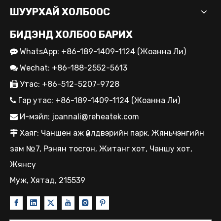
ШУУРХАЙ ХОЛБООС
БИДЭНД ХОЛБОО БАРИХ
WhatsApp: +86-189-1409-1124 (Жоанна Ли)

Wechat: +86-188-2552-5613

Утас: +86-512-5207-9728

Гар утас: +86-189-1409-1124 (Жоанна Ли)

И-мэйл:
joannali@reheatek.com

Хаяг: Чаншен ​​аж үйлдвэрийн парк, Жяньчэнгийн

зам №7, Рэнян тосгон, Житанг хот, Чаншу хот,
Жянсү
Муж, Хятад, 215539