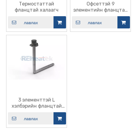
Термостаттай
Офсеттэй 9
фланцтай халаагч
элементийн фланцтай
халаагч
лавлах
лавлах
3 элементтэй L
хэлбэрийн фланцтай
халаагуур
лавлах