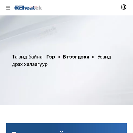
Та энд байна:
Гэр
»
Бүтээгдэхүүн
»
Усанд
дүрэх халаагуур