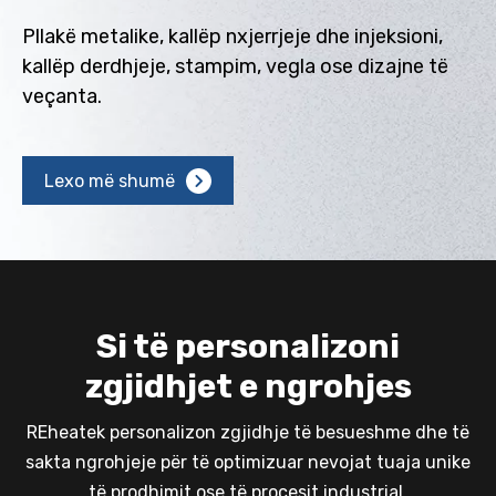
m
s.
Pllakë metalike, kallëp nxjerrjeje dhe injeksioni,
kallëp derdhjeje, stampim, vegla ose dizajne të
De
veçanta.
Lexo më shumë
Si të personalizoni
zgjidhjet e ngrohjes
REheatek personalizon zgjidhje të besueshme dhe të
sakta ngrohjeje për të optimizuar nevojat tuaja unike
të prodhimit ose të procesit industrial.