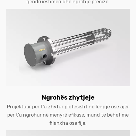
qëndrueshmëri dhe ngrohje precize.
Ngrohës zhytjeje
Projektuar për t'u zhytur plotësisht në lëngje ose ajër
për t'u ngrohur në mënyrë efikase, mund të bëhet me
fllanxha ose fije.