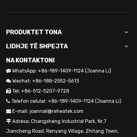
PRODUKTET TONA
LIDHJE TË SHPEJTA
NA KONTAKTONI
WhatsApp: +86-189-1409-1124 (Joanna Li)

Wechat: +86-188-2552-5613

Tel: +86-512-5207-9728

Telefon celular: +86-189-1409-1124 (Joanna Li)

E-mail:
joannali@reheatek.com

Adresa: Changsheng Industrial Park, Nr.7

Jiancheng Road, Renyang Village, Zhitang Town,