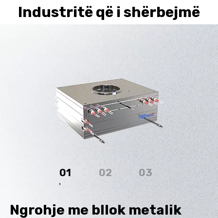
Industritë që i shërbejmë
01
02
03
Ngrohje me bllok metalik
N