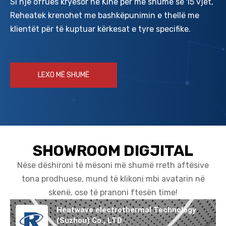
Si një ofrues kryesor në Kinë për më shumë se 15 vjet,
Reheatek krenohet me bashkëpunimin e thellë me
klientët për të kuptuar kërkesat e tyre specifike.
LEXO MË SHUMË
SHOWROOM DIGJITAL
Nëse dëshironi të mësoni më shumë rreth aftësive
tona prodhuese, mund të klikoni mbi avatarin në
skenë, ose të pranoni ftesën time!