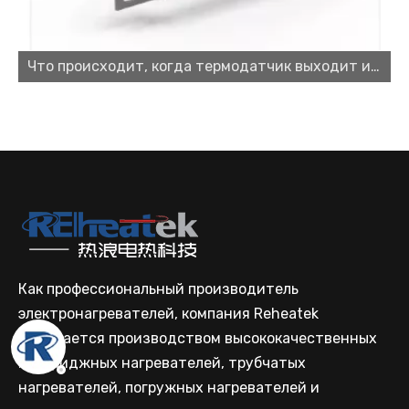
Что происходит, когда термодатчик выходит из строя?
Поставщик картриджных нагревателей для высокопроизводительных решений в области отопления
Как профессиональный производитель
электронагревателей, компания Reheatek
занимается производством высококачественных
Производитель индивидуальных картриджных нагревателей для промышленного применения
картриджных нагревателей, трубчатых
нагревателей, погружных нагревателей и