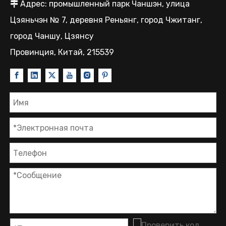
Адрес: промышленный парк Чаншэн, улица

Цзяньчэн № 7, деревня Реньянг, город Чжитанг,
город Чаншу, Цзянсу
Провинция, Китай, 215539