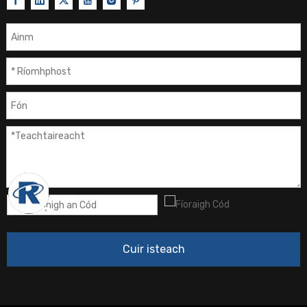
Céim reatha - Iac:
A
Diomailt teasa ag teocht an uisce C - G:
W
Reatha - Ia:
A
Chun teocht an uisce le mais A [kg] agus teocht B [° C]
Reatha - Ib:
A
go C [° C] i D [uair an chloig] a ardú, tá gá le Cumhacht E
Reatha - Ic:
A
[W], arb é F % an caillteanas diomailt teasa.
Braitheann an caillteanas teasa ar na coinníollacha
friotaíocht ab:
Ω
teasa, ba cheart na torthaí a úsáid chun críocha
friotaíocht bc:
Ω
tagartha amháin.
friotaíocht AC:
Ω
Coinníollacha maidir le ríomh simplí
Tá teocht an tseomra fós seasmhach roimh théamh,
agus déantar faillí ar éifeachtaí na gaoithe.
Is coimeádán miotail ciúbach é an coimeádán agus a
bharr nochta don aer.
Tá an coimeádán clúdaithe le hábhar inslithe.
Is é 50mm tiús an ábhair inslithe.
Cuir isteach