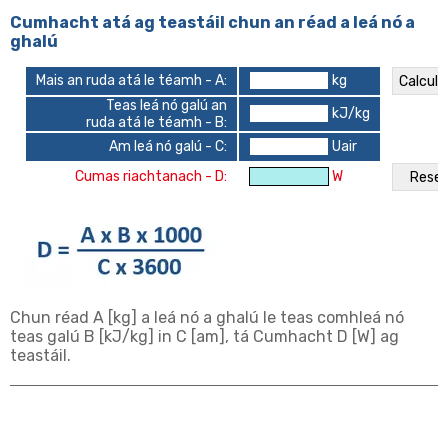
Cumhacht atá ag teastáil chun an réad a leá nó a
ghalú
Mais an ruda atá le téamh - A:
kg
Teas leá nó galú an
kJ/kg
ruda atá le téamh - B:
Am leá nó galú - C:
Uair
Cumas riachtanach - D:
W
Chun réad A [kg] a leá nó a ghalú le teas comhleá nó
teas galú B [kJ/kg] in C [am], tá Cumhacht D [W] ag
teastáil.
★ Ríomh teasa: ríomh cumhachta téimh
★ Ríomh teasa: Ríomh cumas téimh uisce
★ Maidir le téitheoir: ríomh dlí Ohms
★ Maidir le téitheoir: Ríomh nasc réalta trí
★ Maidir le téitheoir: Ríomh nasc trí phas
aeir
phas
delta