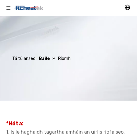
»
Tá tú anseo:
Baile
Ríomh
*Nóta:
1. Is le haghaidh tagartha amháin an uirlis ríofa seo.