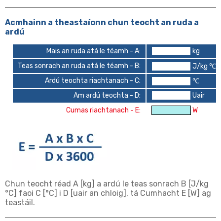
Acmhainn a theastaíonn chun teocht an ruda a
ardú
Mais an ruda atá le téamh - A:
kg
Teas sonrach an ruda atá le téamh - B:
J/kg ℃
Ardú teochta riachtanach - C:
℃
Am ardú teochta - D:
Uair
Cumas riachtanach - E:
W
Chun teocht réad A [kg] a ardú le teas sonrach B [J/kg
°C] faoi C [°C] i D [uair an chloig], tá Cumhacht E [W] ag
teastáil.