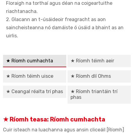
Fíoraigh na torthaí agus déan na coigeartuithe
riachtanacha.
2. Glacann an t-úsáideoir freagracht as aon
saincheisteanna nó damáiste ó úsáid a bhaint as an
uirlis.
★ Ríomh cumhachta
★ Ríomh téimh aeir
★ Ríomh téimh uisce
★ Ríomh dlí Ohms
★ Ceangal réalta trí phas
★ Ríomh triantáin trí
phas
★ Ríomh teasa: Ríomh cumhachta
Cuir isteach na luachanna agus ansin cliceáil [Ríomh]